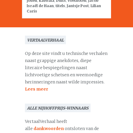
joden
,
kabbala
,
Duits
,
voetnoten
,
Jacob
Israël de Haan
,
titels
,
Jantsje Post
,
Lilian
Caris
VERTAALVERHAAL
Op deze site vindt u technische verhalen
naast grappige anekdotes, diepe
literaire bespiegelingen naast
lichtvoetige schetsen en weemoedige
herinneringen naast wilde impressies.
Lees meer
ALLE NIJHOFFPRIJS-WINNAARS
VertaalVerhaal heeft
alle
dankwoorden
ontsloten van de