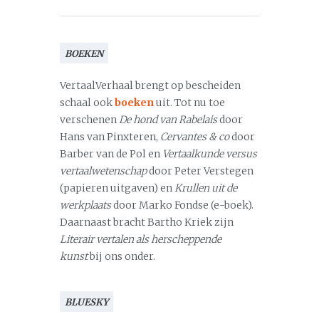
BOEKEN
VertaalVerhaal brengt op bescheiden
schaal ook
boeken
uit. Tot nu toe
verschenen
De hond van Rabelais
door
Hans van Pinxteren,
Cervantes & co
door
Barber van de Pol en
Vertaalkunde versus
vertaalwetenschap
door Peter Verstegen
(papieren uitgaven) en
Krullen uit de
werkplaats
door Marko Fondse (e-boek).
Daarnaast bracht Bartho Kriek zijn
Literair vertalen als herscheppende
kunst
bij ons onder.
BLUESKY