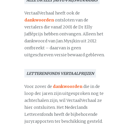
ALLE DR ELLY JAFFÉ-PRIJSWINNAARS
VertaalVerhaal heeft ook de
dankwoorden
ontsloten van de
vertalers die vanaf 2001 de Dr Elly
Jafféprijs hebben ontvangen. Alleen het
dankwoord van Jan Mysjkin uit 2012
ontbreekt – daarvan is geen
uitgeschreven versie bewaard gebleven.
LETTERENFONDS VERTAALPRIJZEN
Voor zover de
dankwoorden
die in de
loop der jaren zijn uitgesproken nog te
achterhalen zijn, wil VertaalVerhaal ze
hier ontsluiten. Het Nederlands
Letterenfonds heeft de bijbehorende
juryrapporten ter beschikking gesteld.