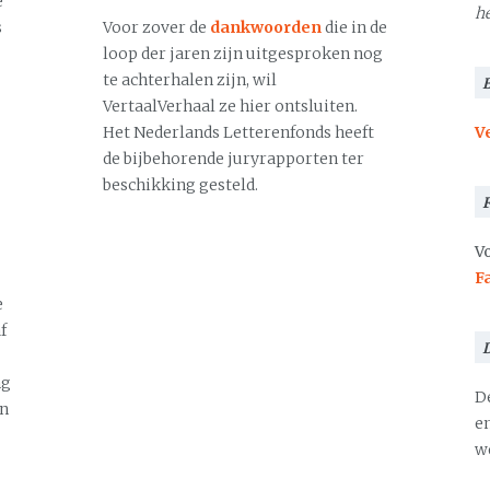
e
h
s
Voor zover de
dankwoorden
die in de
loop der jaren zijn uitgesproken nog
te achterhalen zijn, wil
VertaalVerhaal ze hier ontsluiten.
Het Nederlands Letterenfonds heeft
V
de bijbehorende juryrapporten ter
beschikking gesteld.
Vo
F
e
f
ng
D
en
en
we