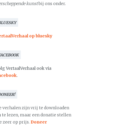
erscheppende kunst
bij ons onder.
BLUESKY
ertaalVerhaal op bluesky
FACEBOOK
lg VertaalVerhaal ook via
acebook
.
DONEER!
e verhalen zijn vrij te downloaden
 te lezen, maar een donatie stellen
 zeer op prijs.
Doneer