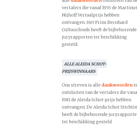
alle
dankwoorden
ontsloten van d
vertalers die vanaf 1955 de Martinu
Nijhoff Vertaalprijs hebben
ontvangen. Het Prins Bernhard
Cultuurfonds heeft de bijbehorende
juryrapporten ter beschikking
gesteld.
ALLE ALEIDA SCHOT-
PRIJSWINNAARS
Ons streven is alle
dankwoorden
t
ontsluiten van de vertalers die vana
1981 de Aleida Schot-prijs hebben
ontvangen. De Aleida Schot Stichti
heeft de bijbehorende juryrapport
ter beschikking gesteld.