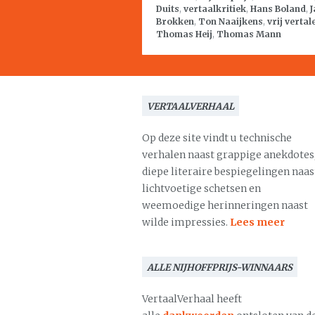
Duits
,
vertaalkritiek
,
Hans Boland
,
J
Brokken
,
Ton Naaijkens
,
vrij vertal
Thomas Heij
,
Thomas Mann
VERTAALVERHAAL
Op deze site vindt u technische
verhalen naast grappige anekdotes
diepe literaire bespiegelingen naas
lichtvoetige schetsen en
weemoedige herinneringen naast
wilde impressies.
Lees meer
ALLE NIJHOFFPRIJS-WINNAARS
VertaalVerhaal heeft