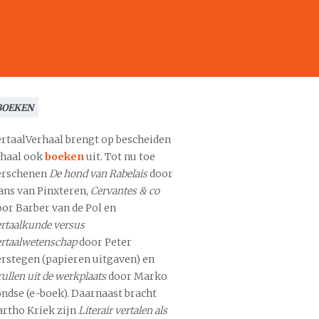
BOEKEN
ertaalVerhaal brengt op bescheiden
chaal ook
boeken
uit. Tot nu toe
erschenen
De hond van Rabelais
door
ans van Pinxteren,
Cervantes & co
oor Barber van de Pol en
rtaalkunde versus
ertaalwetenschap
door Peter
erstegen (papieren uitgaven) en
ullen uit de werkplaats
door Marko
ondse (e-boek). Daarnaast bracht
artho Kriek zijn
Literair vertalen als