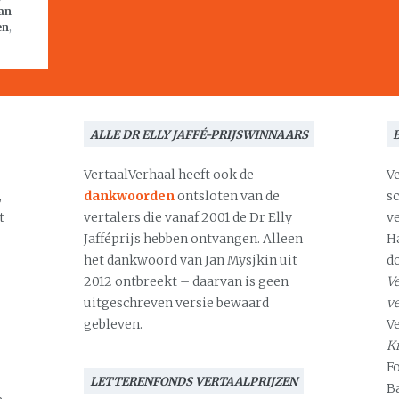
an
en
,
ALLE DR ELLY JAFFÉ-PRIJSWINNAARS
VertaalVerhaal heeft ook de
V
,
dankwoorden
ontsloten van de
s
t
vertalers die vanaf 2001 de Dr Elly
v
Jafféprijs hebben ontvangen. Alleen
H
het dankwoord van Jan Mysjkin uit
d
2012 ontbreekt – daarvan is geen
Ve
uitgeschreven versie bewaard
v
gebleven.
V
Kr
F
LETTERENFONDS VERTAALPRIJZEN
B