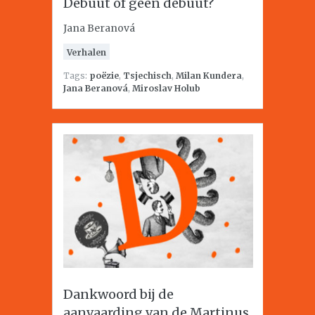
Debuut of geen debuut?
Jana Beranová
Verhalen
Tags:
poëzie
,
Tsjechisch
,
Milan Kundera
,
Jana Beranová
,
Miroslav Holub
Dankwoord bij de
aanvaarding van de Martinus