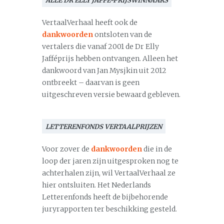
ALLE DR ELLY JAFFÉ-PRIJSWINNAARS
VertaalVerhaal heeft ook de
dankwoorden
ontsloten van de
vertalers die vanaf 2001 de Dr Elly
Jafféprijs hebben ontvangen. Alleen het
dankwoord van Jan Mysjkin uit 2012
ontbreekt – daarvan is geen
uitgeschreven versie bewaard gebleven.
LETTERENFONDS VERTAALPRIJZEN
Voor zover de
dankwoorden
die in de
loop der jaren zijn uitgesproken nog te
achterhalen zijn, wil VertaalVerhaal ze
hier ontsluiten. Het Nederlands
Letterenfonds heeft de bijbehorende
juryrapporten ter beschikking gesteld.