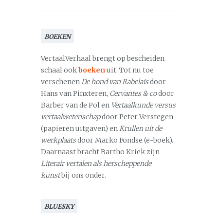
BOEKEN
VertaalVerhaal brengt op bescheiden
schaal ook
boeken
uit. Tot nu toe
verschenen
De hond van Rabelais
door
Hans van Pinxteren,
Cervantes & co
door
Barber van de Pol en
Vertaalkunde versus
vertaalwetenschap
door Peter Verstegen
(papieren uitgaven) en
Krullen uit de
werkplaats
door Marko Fondse (e-boek).
Daarnaast bracht Bartho Kriek zijn
Literair vertalen als herscheppende
kunst
bij ons onder.
BLUESKY