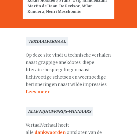
Rokus Hofstede
,
Frans
,
Osip Mandelstam
,
Martin de Haan
,
De Revisor
,
Milan
Kundera
,
Henri Meschonnic
VERTAALVERHAAL
Op deze site vindt u technische verhalen
naast grappige anekdotes, diepe
literaire bespiegelingen naast
lichtvoetige schetsen en weemoedige
herinneringen naast wilde impressies.
Lees meer
ALLE NIJHOFFPRIJS-WINNAARS
VertaalVerhaal heeft
alle
dankwoorden
ontsloten van de