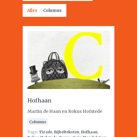
Alles
/
Columns
Hofhaan
Martin de Haan en Rokus Hofstede
Columns
Tags:
Tirade
,
Bijbelteksten
,
Hofhaan
,