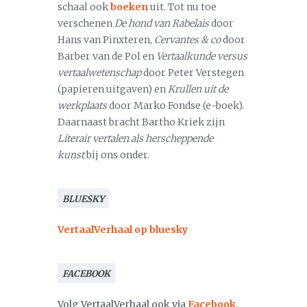
schaal ook
boeken
uit. Tot nu toe
verschenen
De hond van Rabelais
door
Hans van Pinxteren,
Cervantes & co
door
Barber van de Pol en
Vertaalkunde versus
vertaalwetenschap
door Peter Verstegen
(papieren uitgaven) en
Krullen uit de
werkplaats
door Marko Fondse (e-boek).
Daarnaast bracht Bartho Kriek zijn
Literair vertalen als herscheppende
kunst
bij ons onder.
BLUESKY
VertaalVerhaal op bluesky
FACEBOOK
Volg VertaalVerhaal ook via
Facebook
.