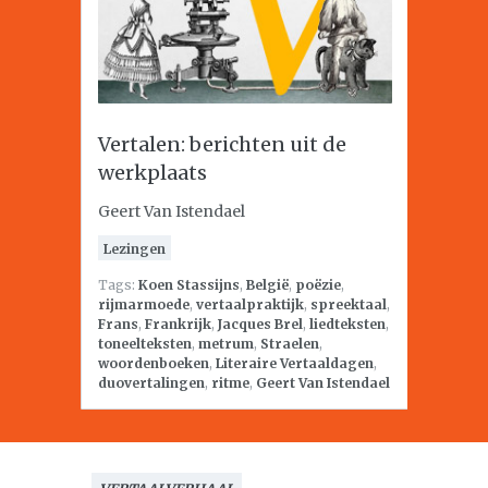
Vertalen: berichten uit de
werkplaats
Geert Van Istendael
Lezingen
Tags:
Koen Stassijns
,
België
,
poëzie
,
rijmarmoede
,
vertaalpraktijk
,
spreektaal
,
Frans
,
Frankrijk
,
Jacques Brel
,
liedteksten
,
toneelteksten
,
metrum
,
Straelen
,
woordenboeken
,
Literaire Vertaaldagen
,
duovertalingen
,
ritme
,
Geert Van Istendael