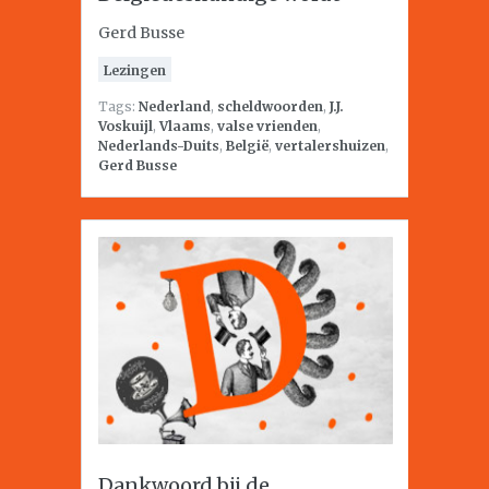
Gerd Busse
Lezingen
Tags:
Nederland
,
scheldwoorden
,
J.J.
Voskuijl
,
Vlaams
,
valse vrienden
,
Nederlands-Duits
,
België
,
vertalershuizen
,
Gerd Busse
Dankwoord bij de