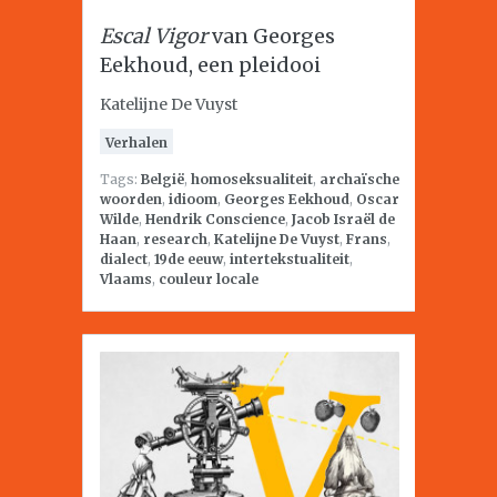
Escal Vigor
van Georges
Eekhoud, een pleidooi
Katelijne De Vuyst
Verhalen
Tags:
België
,
homoseksualiteit
,
archaïsche
woorden
,
idioom
,
Georges Eekhoud
,
Oscar
Wilde
,
Hendrik Conscience
,
Jacob Israël de
Haan
,
research
,
Katelijne De Vuyst
,
Frans
,
dialect
,
19de eeuw
,
intertekstualiteit
,
Vlaams
,
couleur locale