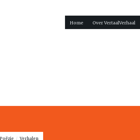
Home
Over VertaalVerhaal
Poëzie
/
Verhalen