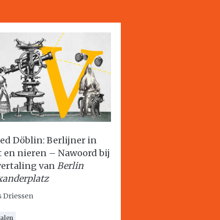
red Döblin: Berlijner in
t en nieren – Nawoord bij
vertaling van
Berlin
xanderplatz
 Driessen
alen