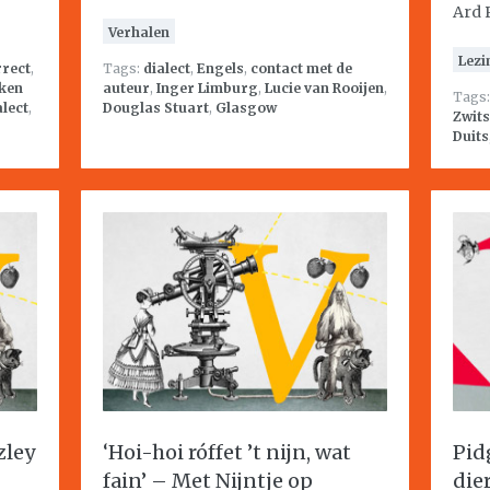
Ard 
Verhalen
Lezi
rrect
,
Tags:
dialect
,
Engels
,
contact met de
ken
auteur
,
Inger Limburg
,
Lucie van Rooijen
,
Tags
alect
,
Douglas Stuart
,
Glasgow
Zwit
Duits
zley
‘Hoi-hoi róffet ’t nijn, wat
Pid
fain’ – Met Nijntje op
die