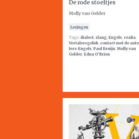
De rode stoeltjes
Molly van Gelder
Lezingen
Tags:
dialect
,
slang
,
Engels
,
realia
,
Vertalersgeluk
,
contact met de aut
Iers-Engels
,
Paul Bruijn
,
Molly van
Gelder
,
Edna O'Brien