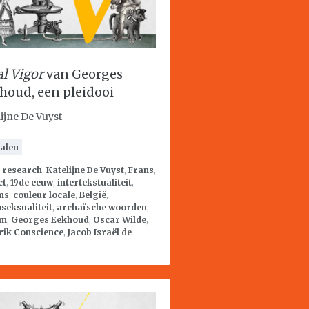
al Vigor
van Georges
houd, een pleidooi
lijne De Vuyst
alen
:
research
,
Katelijne De Vuyst
,
Frans
,
ct
,
19de eeuw
,
intertekstualiteit
,
ms
,
couleur locale
,
België
,
seksualiteit
,
archaïsche woorden
,
om
,
Georges Eekhoud
,
Oscar Wilde
,
rik Conscience
,
Jacob Israël de