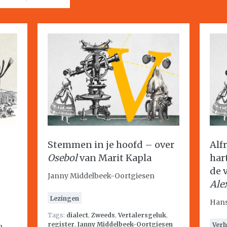
Stemmen in je hoofd – over
Alf
Osebol
van Marit Kapla
har
de 
Janny Middelbeek-Oortgiesen
Ale
Lezingen
Hans
Tags:
dialect
,
Zweeds
,
Vertalersgeluk
,
register
,
Janny Middelbeek-Oortgiesen
Verh
n