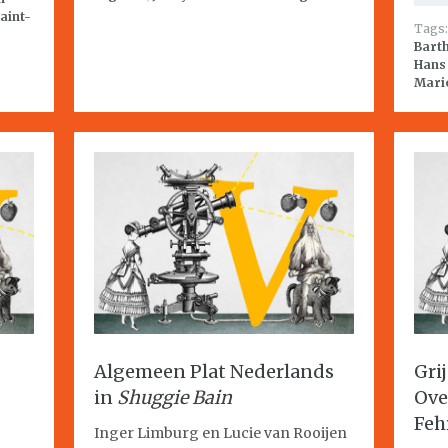
aint-
Tags
Bart
Hans
Mari
Algemeen Plat Nederlands
Gri
in
Shuggie Bain
Ov
Feh
Inger Limburg en Lucie van Rooijen