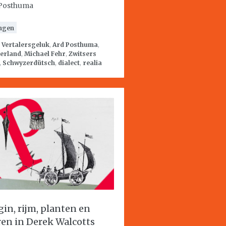
Posthuma
ngen
:
Vertalersgeluk
,
Ard Posthuma
,
serland
,
Michael Fehr
,
Zwitsers
,
Schwyzerdütsch
,
dialect
,
realia
gin, rijm, planten en
ren in Derek Walcotts