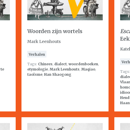
Woorden zijn wortels
Esc
Eek
Mark Leenhouts
Kate
Verhalen
Verh
Tags:
Chinees
,
dialect
,
woordenboeken
,
te
etymologie
,
Mark Leenhouts
,
Maqiao
,
Tags
taoïsme
,
Han Shaogong
diale
Vlaa
homo
idio
Hend
Haan