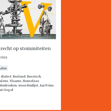
 recht op stommiteiten
Prins
alen
:
dialect
,
Rusland
,
Russisch
,
aïens
,
Vlaams
,
Honselaar
,
denboeken
,
woordenlijst
,
Aai Prins
,
ai Gogol