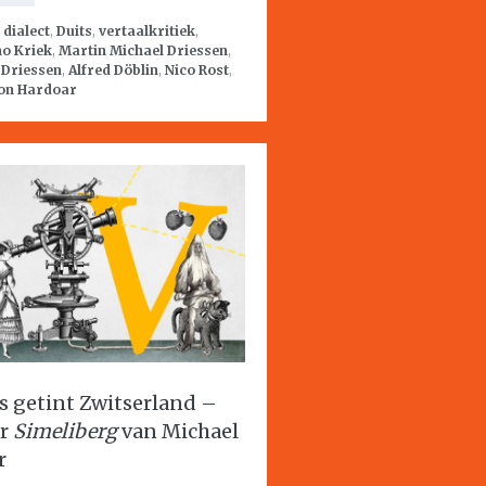
:
dialect
,
Duits
,
vertaalkritiek
,
ho Kriek
,
Martin Michael Driessen
,
 Driessen
,
Alfred Döblin
,
Nico Rost
,
on Hardoar
js getint Zwitserland –
er
Simeliberg
van Michael
r