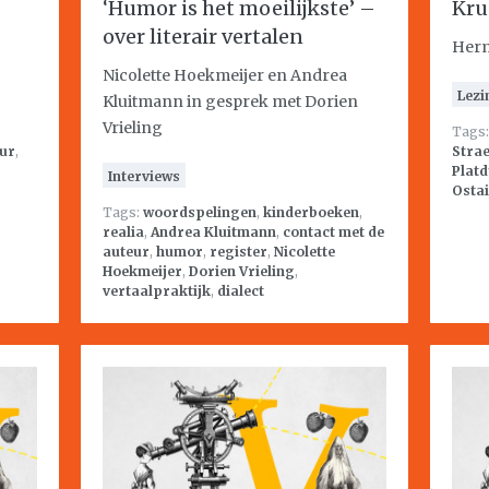
‘Humor is het moeilijkste’ –
Kru
over literair vertalen
Herm
Nicolette Hoekmeijer en Andrea
Lezi
Kluitmann in gesprek met Dorien
Vrieling
Tags
eur
,
Strae
Platd
Interviews
Ostai
Tags:
woordspelingen
,
kinderboeken
,
realia
,
Andrea Kluitmann
,
contact met de
auteur
,
humor
,
register
,
Nicolette
Hoekmeijer
,
Dorien Vrieling
,
vertaalpraktijk
,
dialect