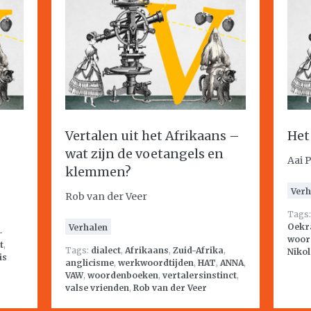
Vertalen uit het Afrikaans –
Het
?
wat zijn de voetangels en
Aai 
klemmen?
Verh
Rob van der Veer
Tags
Oekr
Verhalen
-
woor
t
,
Tags:
dialect
,
Afrikaans
,
Zuid-Afrika
,
Nikol
is
anglicisme
,
werkwoordtijden
,
HAT
,
ANNA
,
VAW
,
woordenboeken
,
vertalersinstinct
,
valse vrienden
,
Rob van der Veer