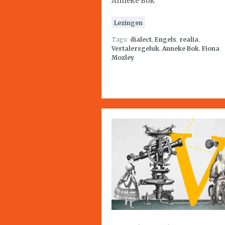
Anneke Bok
Lezingen
Tags:
dialect
,
Engels
,
realia
,
Vertalersgeluk
,
Anneke Bok
,
Fiona
Mozley