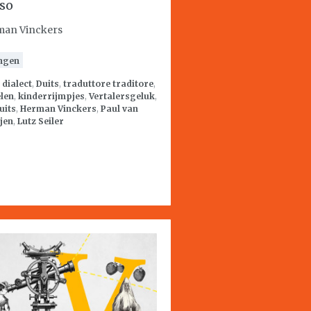
so
an Vinckers
ngen
:
dialect
,
Duits
,
traduttore traditore
,
len
,
kinderrijmpjes
,
Vertalersgeluk
,
uits
,
Herman Vinckers
,
Paul van
jen
,
Lutz Seiler