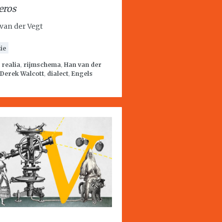
ros
van der Vegt
ie
:
realia
,
rijmschema
,
Han van der
Derek Walcott
,
dialect
,
Engels