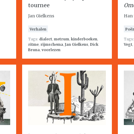
tournee
Ome
Jan Gielkens
Han 
Verhalen
Poëz
Tags:
dialect
,
metrum
,
kinderboeken
,
Tags
ritme
,
rijmschema
,
Jan Gielkens
,
Dick
Vegt
,
Bruna
,
voorlezen