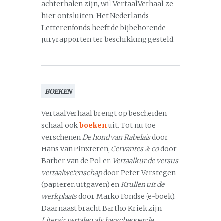
achterhalen zijn, wil VertaalVerhaal ze
hier ontsluiten. Het Nederlands
Letterenfonds heeft de bijbehorende
juryrapporten ter beschikking gesteld.
BOEKEN
VertaalVerhaal brengt op bescheiden
schaal ook
boeken
uit. Tot nu toe
verschenen
De hond van Rabelais
door
Hans van Pinxteren,
Cervantes & co
door
Barber van de Pol en
Vertaalkunde versus
vertaalwetenschap
door Peter Verstegen
(papieren uitgaven) en
Krullen uit de
werkplaats
door Marko Fondse (e-boek).
Daarnaast bracht Bartho Kriek zijn
Literair vertalen als herscheppende