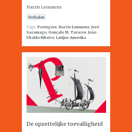
Harrie Lemmens
Verhalen
Tags:
Portugees
,
Harrie Lemmens
,
José
Saramago
,
Gonçalo M. Tavares
,
João
Ubaldo Ribeiro
,
Latijns-Amerika
De opzettelijke toevalligheid