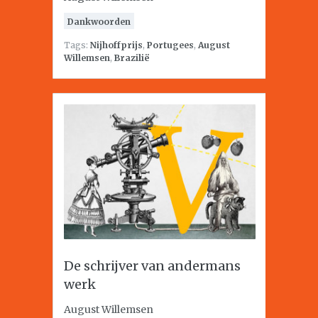
Dankwoorden
Tags:
Nijhoffprijs
,
Portugees
,
August
Willemsen
,
Brazilië
De schrijver van andermans
werk
August Willemsen