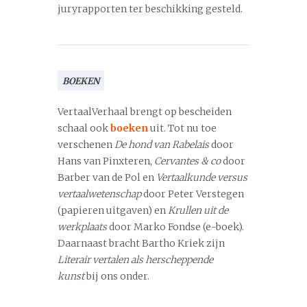
juryrapporten ter beschikking gesteld.
BOEKEN
VertaalVerhaal brengt op bescheiden
schaal ook
boeken
uit. Tot nu toe
verschenen
De hond van Rabelais
door
Hans van Pinxteren,
Cervantes & co
door
Barber van de Pol en
Vertaalkunde versus
vertaalwetenschap
door Peter Verstegen
(papieren uitgaven) en
Krullen uit de
werkplaats
door Marko Fondse (e-boek).
Daarnaast bracht Bartho Kriek zijn
Literair vertalen als herscheppende
kunst
bij ons onder.