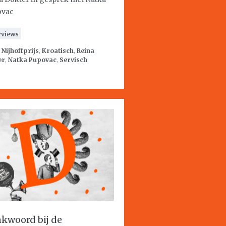
ovac
rviews
:
Nijhoffprijs
,
Kroatisch
,
Reina
er
,
Natka Pupovac
,
Servisch
kwoord bij de