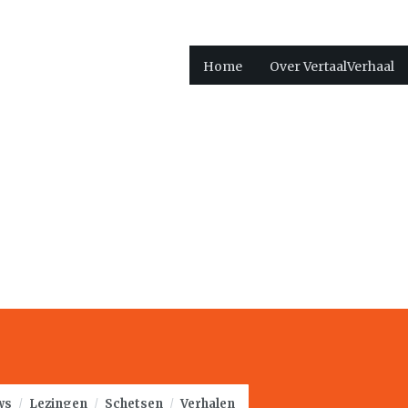
Home
Over VertaalVerhaal
ws
/
Lezingen
/
Schetsen
/
Verhalen