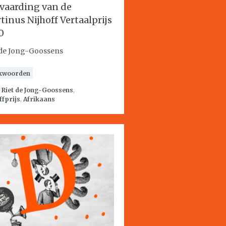
vaarding van de
tinus Nijhoff Vertaalprijs
0
 de Jong-Goossens
kwoorden
:
Riet de Jong-Goossens
,
ffprijs
,
Afrikaans