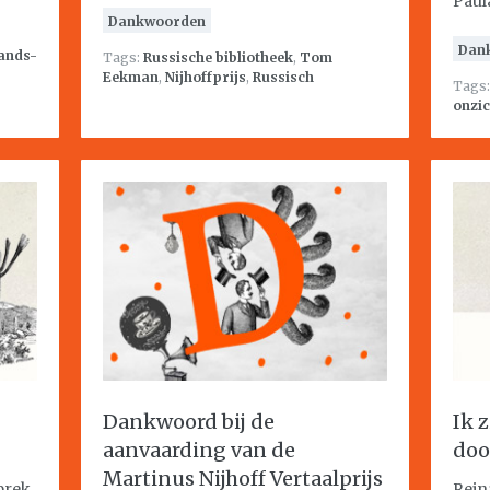
Paul
Dankwoorden
Dan
ands-
Tags:
Russische bibliotheek
,
Tom
Eekman
,
Nijhoffprijs
,
Russisch
Tags
onzi
Dankwoord bij de
Ik 
aanvaarding van de
doo
Martinus Nijhoff Vertaalprijs
prek
Rein