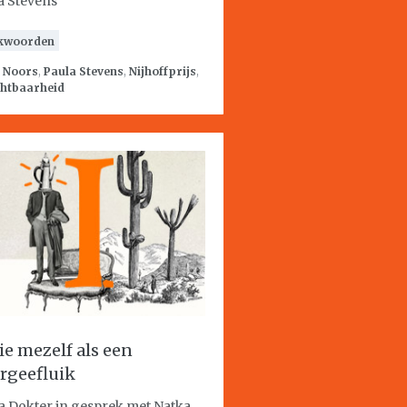
a Stevens
kwoorden
:
Noors
,
Paula Stevens
,
Nijhoffprijs
,
chtbaarheid
zie mezelf als een
rgeefluik
a Dokter in gesprek met Natka