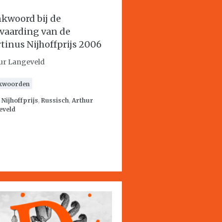
kwoord bij de
vaarding van de
tinus Nijhoffprijs 2006
ur Langeveld
kwoorden
:
Nijhoffprijs
,
Russisch
,
Arthur
eveld