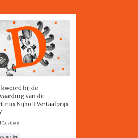
kwoord bij de
vaarding van de
tinus Nijhoff Vertaalprijs
7
l Lesman
kwoorden