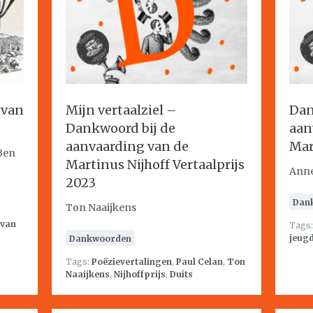
 van
Mijn vertaalziel –
Dan
Dankwoord bij de
aan
aanvaarding van de
Mar
 Ben
Martinus Nijhoff Vertaalprijs
Anne
2023
Dan
Ton Naaijkens
 van
Tags
jeug
Dankwoorden
Tags:
Poëzievertalingen
,
Paul Celan
,
Ton
Naaijkens
,
Nijhoffprijs
,
Duits