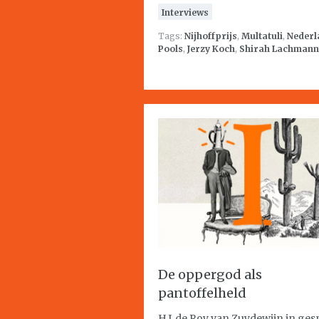
Interviews
Tags:
Nijhoffprijs
,
Multatuli
,
Nederl
Pools
,
Jerzy Koch
,
Shirah Lachmann
De oppergod als
pantoffelheld
H.J. de Roy van Zuydewijn in ges