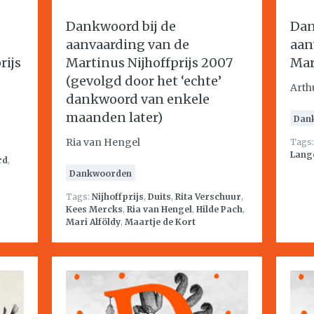
Dankwoord bij de
Dan
aanvaarding van de
aan
rijs
Martinus Nijhoffprijs 2007
Mar
(gevolgd door het ‘echte’
Arth
dankwoord van enkele
maanden later)
Dan
Ria van Hengel
Tags
Lang
rd
,
Dankwoorden
Tags:
Nijhoffprijs
,
Duits
,
Rita Verschuur
,
Kees Mercks
,
Ria van Hengel
,
Hilde Pach
,
Mari Alföldy
,
Maartje de Kort