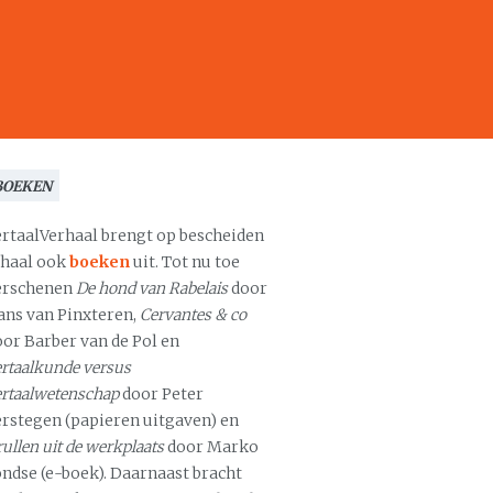
BOEKEN
ertaalVerhaal brengt op bescheiden
chaal ook
boeken
uit. Tot nu toe
erschenen
De hond van Rabelais
door
ans van Pinxteren,
Cervantes & co
oor Barber van de Pol en
rtaalkunde versus
ertaalwetenschap
door Peter
erstegen (papieren uitgaven) en
ullen uit de werkplaats
door Marko
ondse (e-boek). Daarnaast bracht