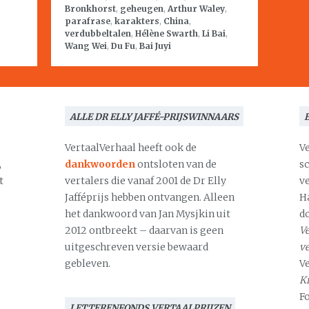
Bronkhorst
,
geheugen
,
Arthur Waley
,
parafrase
,
karakters
,
China
,
verdubbeltalen
,
Hélène Swarth
,
Li Bai
,
Wang Wei
,
Du Fu
,
Bai Juyi
ALLE DR ELLY JAFFÉ-PRIJSWINNAARS
VertaalVerhaal heeft ook de
V
,
dankwoorden
ontsloten van de
s
t
vertalers die vanaf 2001 de Dr Elly
v
Jafféprijs hebben ontvangen. Alleen
H
het dankwoord van Jan Mysjkin uit
d
2012 ontbreekt – daarvan is geen
Ve
uitgeschreven versie bewaard
v
gebleven.
V
Kr
F
LETTERENFONDS VERTAALPRIJZEN