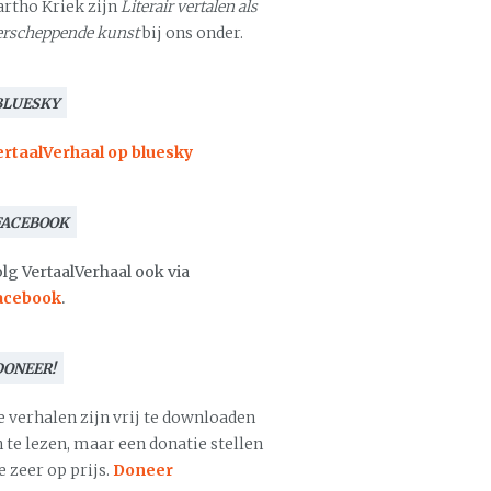
artho Kriek zijn
Literair vertalen als
erscheppende kunst
bij ons onder.
BLUESKY
ertaalVerhaal op bluesky
FACEBOOK
lg VertaalVerhaal ook via
acebook
.
DONEER!
e verhalen zijn vrij te downloaden
 te lezen, maar een donatie stellen
 zeer op prijs.
Doneer