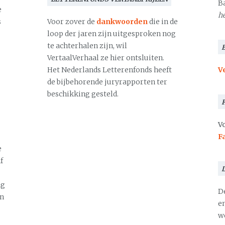
B
e
h
s
Voor zover de
dankwoorden
die in de
loop der jaren zijn uitgesproken nog
te achterhalen zijn, wil
VertaalVerhaal ze hier ontsluiten.
Het Nederlands Letterenfonds heeft
V
de bijbehorende juryrapporten ter
beschikking gesteld.
Vo
F
e
f
ng
D
en
en
we