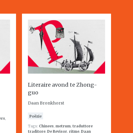
Literaire avond te Zhong-
guo
Daan Bronkhorst
Poëzie
ers
,
Tags:
Chinees
,
metrum
,
traduttore
traditore
,
De Revisor
,
ritme
,
Daan