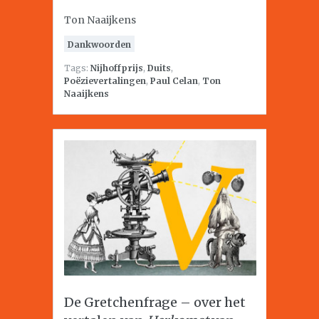
Ton Naaijkens
Dankwoorden
Tags:
Nijhoffprijs
,
Duits
,
Poëzievertalingen
,
Paul Celan
,
Ton
Naaijkens
De Gretchenfrage – over het