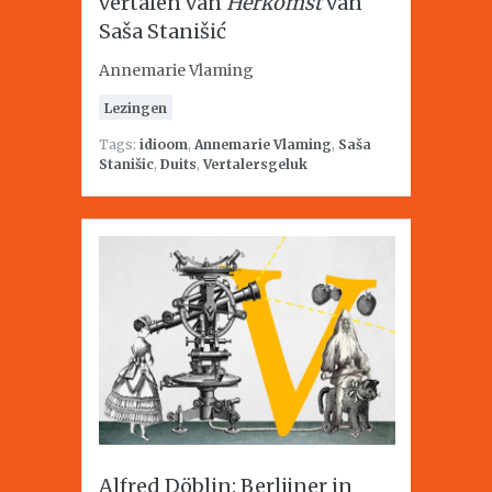
vertalen van
Herkomst
van
Saša Stanišić
Annemarie Vlaming
Lezingen
Tags:
idioom
,
Annemarie Vlaming
,
Saša
Stanišic
,
Duits
,
Vertalersgeluk
Alfred Döblin: Berlijner in