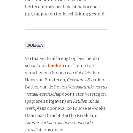
Letterenfonds heeft de bijbehorende
juryrapporten ter beschikking gesteld.
BOEKEN
VertaalVerhaal brengt op bescheiden
schaal ook
boeken
uit. Tot nu toe
verschenen
De hond van Rabelais
door
Hans van Pinxteren,
Cervantes & co
door
Barber van de Pol en
Vertaalkunde versus
vertaalwetenschap
door Peter Verstegen
(papieren uitgaven) en
Krullen uit de
werkplaats
door Marko Fondse (e-boek).
Daarnaast bracht Bartho Kriek zijn
Literair vertalen als herscheppende
kunst
bij ons onder.