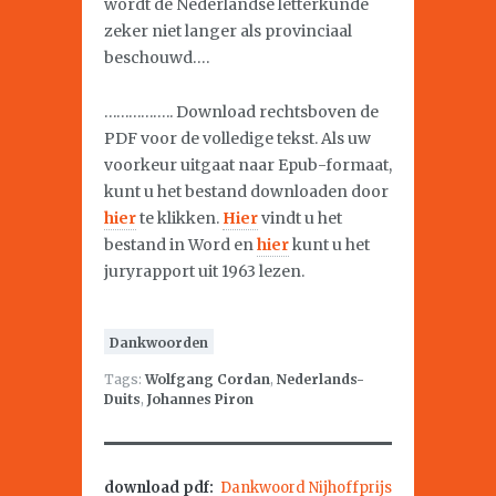
wordt de Nederlandse letterkunde
zeker niet langer als provinciaal
beschouwd….
…………….. Download rechtsboven de
PDF voor de volledige tekst. Als uw
voorkeur uitgaat naar Epub-formaat,
kunt u het bestand downloaden door
hier
te klikken.
Hier
vindt u het
bestand in Word en
hier
kunt u het
juryrapport uit 1963 lezen.
Dankwoorden
Tags:
Wolfgang Cordan
,
Nederlands-
Duits
,
Johannes Piron
download pdf:
Dankwoord Nijhoffprijs