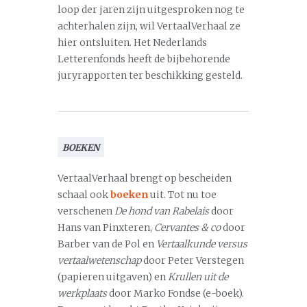
loop der jaren zijn uitgesproken nog te
achterhalen zijn, wil VertaalVerhaal ze
hier ontsluiten. Het Nederlands
Letterenfonds heeft de bijbehorende
juryrapporten ter beschikking gesteld.
BOEKEN
VertaalVerhaal brengt op bescheiden
schaal ook
boeken
uit. Tot nu toe
verschenen
De hond van Rabelais
door
Hans van Pinxteren,
Cervantes & co
door
Barber van de Pol en
Vertaalkunde versus
vertaalwetenschap
door Peter Verstegen
(papieren uitgaven) en
Krullen uit de
werkplaats
door Marko Fondse (e-boek).