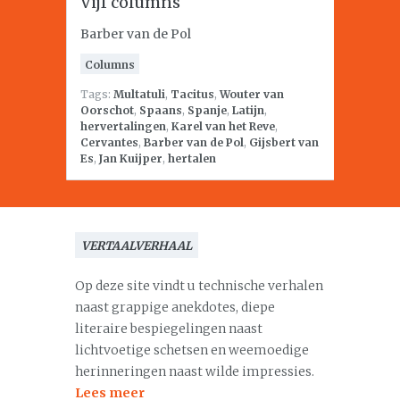
Vijf columns
Barber van de Pol
Columns
Tags:
Multatuli
,
Tacitus
,
Wouter van
Oorschot
,
Spaans
,
Spanje
,
Latijn
,
hervertalingen
,
Karel van het Reve
,
Cervantes
,
Barber van de Pol
,
Gijsbert van
Es
,
Jan Kuijper
,
hertalen
VERTAALVERHAAL
Op deze site vindt u technische verhalen
naast grappige anekdotes, diepe
literaire bespiegelingen naast
lichtvoetige schetsen en weemoedige
herinneringen naast wilde impressies.
Lees meer