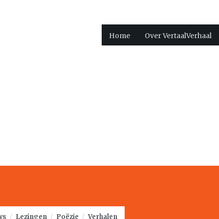
Home
Over VertaalVerhaal
ws
/
Lezingen
/
Poëzie
/
Verhalen