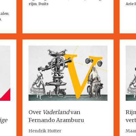
rijm
,
Duits
Arie 
talen
,
a
,
Over
Vaderland
van
Rij
ige
Fernando Aramburu
ver
Hendrik Hutter
Maar