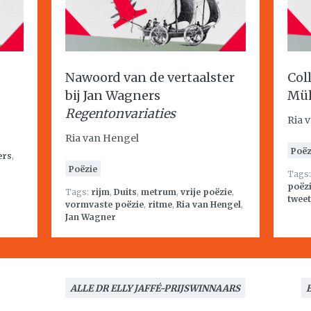
Nawoord van de vertaalster
Col
bij Jan Wagners
Mül
Regentonvariaties
Ria 
Ria van Hengel
Poëz
ers
,
Poëzie
Tags
poëz
Tags:
rijm
,
Duits
,
metrum
,
vrije poëzie
,
tweet
vormvaste poëzie
,
ritme
,
Ria van Hengel
,
Jan Wagner
ALLE DR ELLY JAFFÉ-PRIJSWINNAARS