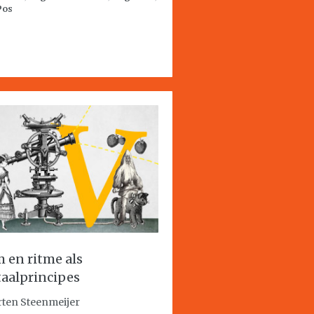
Pos
m en ritme als
taalprincipes
ten Steenmeijer