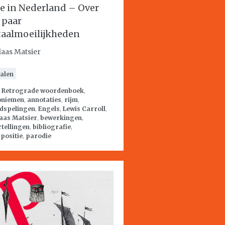
ce in Nederland – Over
 paar
taalmoeilijkheden
laas Matsier
alen
:
Retrograde woordenboek
,
niemen
,
annotaties
,
rijm
,
dspelingen
,
Engels
,
Lewis Carroll
,
aas Matsier
,
bewerkingen
,
tellingen
,
bibliografie
,
positie
,
parodie