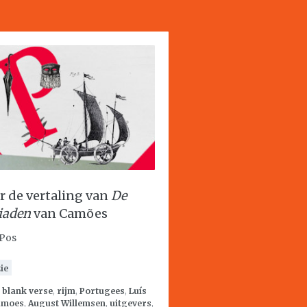
r de vertaling van
De
iaden
van Camões
 Pos
ie
:
blank verse
,
rijm
,
Portugees
,
Luís
amoes
,
August Willemsen
,
uitgevers
,