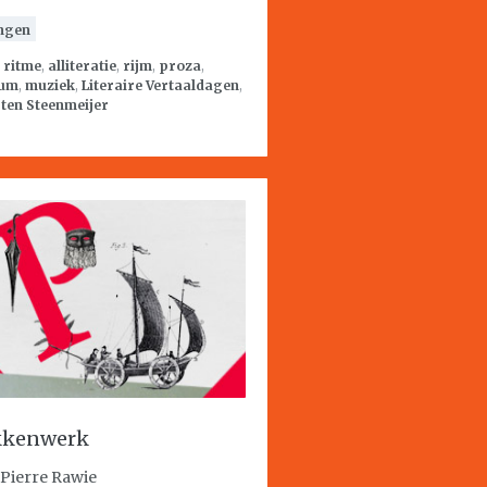
ngen
:
ritme
,
alliteratie
,
rijm
,
proza
,
um
,
muziek
,
Literaire Vertaaldagen
,
ten Steenmeijer
kkenwerk
 Pierre Rawie