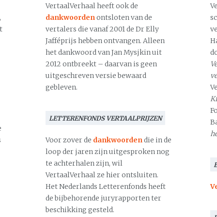
VertaalVerhaal heeft ook de
V
,
dankwoorden
ontsloten van de
s
t
vertalers die vanaf 2001 de Dr Elly
v
Jafféprijs hebben ontvangen. Alleen
H
het dankwoord van Jan Mysjkin uit
d
2012 ontbreekt – daarvan is geen
Ve
uitgeschreven versie bewaard
v
gebleven.
V
Kr
F
LETTERENFONDS VERTAALPRIJZEN
B
e
h
s
Voor zover de
dankwoorden
die in de
loop der jaren zijn uitgesproken nog
te achterhalen zijn, wil
VertaalVerhaal ze hier ontsluiten.
Het Nederlands Letterenfonds heeft
V
de bijbehorende juryrapporten ter
beschikking gesteld.