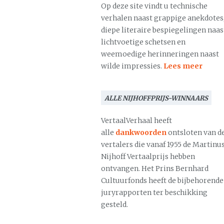
Op deze site vindt u technische
verhalen naast grappige anekdotes
diepe literaire bespiegelingen naas
lichtvoetige schetsen en
weemoedige herinneringen naast
wilde impressies.
Lees meer
ALLE NIJHOFFPRIJS-WINNAARS
VertaalVerhaal heeft
alle
dankwoorden
ontsloten van d
vertalers die vanaf 1955 de Martinu
Nijhoff Vertaalprijs hebben
ontvangen. Het Prins Bernhard
Cultuurfonds heeft de bijbehorende
juryrapporten ter beschikking
gesteld.