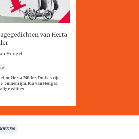
lagegedichten van Herta
ler
van Hengel
ie
:
rijm
,
Herta Müller
,
Duits
,
vrije
ie
,
binnenrijm
,
Ria van Hengel
,
alige edities
BOEKEN