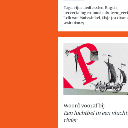
Tags:
rijm
,
liedteksten
,
Engels
,
hervertalingen
,
musicals
,
terugver
Erik van Muiswinkel
,
Elsje Jorritsm
Walt Disney
Woord vooraf bij
Een luchtbel in een vlucht
rivier