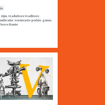
ie
:
rijm
,
traduttore traditore
,
nificatie
,
vormvaste poëzie
,
genus
,
Pierre Rawie