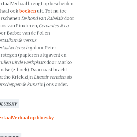
ertaalVerhaal brengt op bescheiden
chaal ook
boeken
uit. Tot nu toe
erschenen
De hond van Rabelais
door
ans van Pinxteren,
Cervantes & co
oor Barber van de Pol en
rtaalkunde versus
ertaalwetenschap
door Peter
erstegen (papieren uitgaven) en
ullen uit de werkplaats
door Marko
ondse (e-boek). Daarnaast bracht
artho Kriek zijn
Literair vertalen als
erscheppende kunst
bij ons onder.
BLUESKY
ertaalVerhaal op bluesky