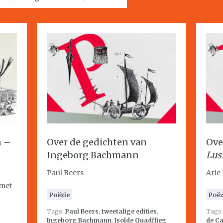
n –
Over de gedichten van
Ove
Ingeborg Bachmann
Lus
Paul Beers
Arie
 met
Poëzie
Poëz
Tags:
Paul Beers
,
tweetalige edities
,
Tags
Ingeborg Bachmann
,
Isolde Quadflieg
,
de C