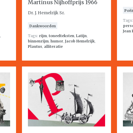
Martinus Nijhoffprijs 1966
Poëz
Dr. J. Hemelrijk Sr.
Tags
perso
Dankwoorden
Jean 
,
Tags:
rijm
,
toneelteksten
,
Latijn
,
binnenrijm
,
humor
,
Jacob Hemelrijk
,
Plautus
,
alliteratie