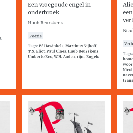
Een vroegoude engel in
Ali
onderbroek
een
ver
Huub Beurskens
Nico
Poëzie
e
,
Verh
Tags:
Pé Hawinkels
,
Martinus Nijhoff
,
T.S. Eliot
,
Paul Claes
,
Huub Beurskens
,
Tags
Umberto Eco
,
W.H. Auden
,
rijm
,
Engels
homo
woor
Nicol
naver
trans