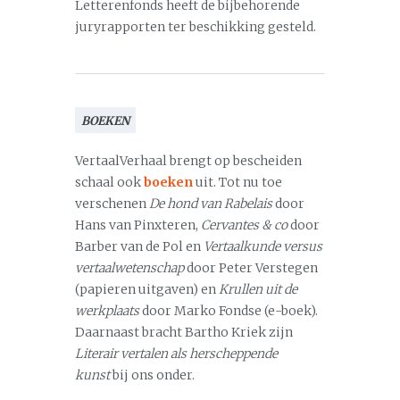
Letterenfonds heeft de bijbehorende
juryrapporten ter beschikking gesteld.
BOEKEN
VertaalVerhaal brengt op bescheiden
schaal ook
boeken
uit. Tot nu toe
verschenen
De hond van Rabelais
door
Hans van Pinxteren,
Cervantes & co
door
Barber van de Pol en
Vertaalkunde versus
vertaalwetenschap
door Peter Verstegen
(papieren uitgaven) en
Krullen uit de
werkplaats
door Marko Fondse (e-boek).
Daarnaast bracht Bartho Kriek zijn
Literair vertalen als herscheppende
kunst
bij ons onder.