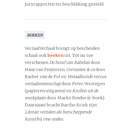
juryrapporten ter beschikking gesteld.
BOEKEN
VertaalVerhaal brengt op bescheiden
schaal ook
boeken
uit. Tot nu toe
verschenen
De hond van Rabelais
door
Hans van Pinxteren,
Cervantes & co
door
Barber van de Pol en
Vertaalkunde versus
vertaalwetenschap
door Peter Verstegen
(papieren uitgaven) en
Krullen uit de
werkplaats
door Marko Fondse (e-boek).
Daarnaast bracht Bartho Kriek zijn
Literair vertalen als herscheppende
kunst
bij ons onder.