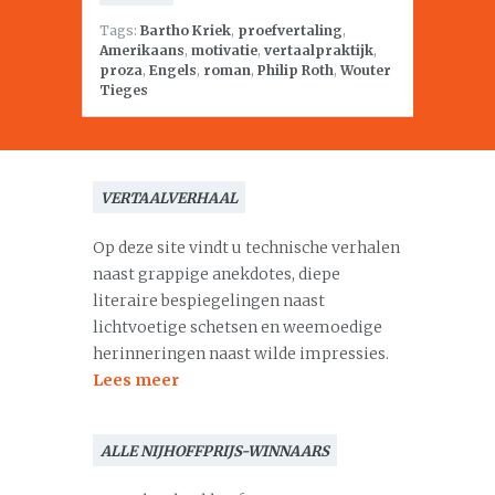
Tags:
Bartho Kriek
,
proefvertaling
,
Amerikaans
,
motivatie
,
vertaalpraktijk
,
proza
,
Engels
,
roman
,
Philip Roth
,
Wouter
Tieges
VERTAALVERHAAL
Op deze site vindt u technische verhalen
naast grappige anekdotes, diepe
literaire bespiegelingen naast
lichtvoetige schetsen en weemoedige
herinneringen naast wilde impressies.
Lees meer
ALLE NIJHOFFPRIJS-WINNAARS