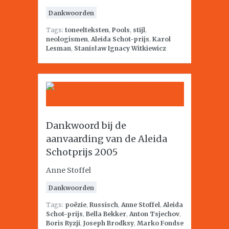
Dankwoorden
Tags:
toneelteksten
,
Pools
,
stijl
,
neologismen
,
Aleida Schot-prijs
,
Karol
Lesman
,
Stanisław Ignacy Witkiewicz
Dankwoord bij de
aanvaarding van de Aleida
Schotprijs 2005
Anne Stoffel
Dankwoorden
Tags:
poëzie
,
Russisch
,
Anne Stoffel
,
Aleida
Schot-prijs
,
Bella Bekker
,
Anton Tsjechov
,
Boris Ryzji
,
Joseph Brodksy
,
Marko Fondse