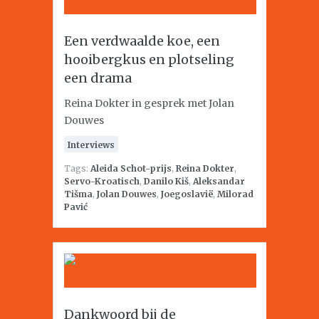
Een verdwaalde koe, een
hooibergkus en plotseling
een drama
Reina Dokter in gesprek met Jolan
Douwes
Interviews
Tags:
Aleida Schot-prijs
,
Reina Dokter
,
Servo-Kroatisch
,
Danilo Kiš
,
Aleksandar
Tišma
,
Jolan Douwes
,
Joegoslavië
,
Milorad
Pavić
Dankwoord bij de