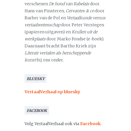
verschenen
De hond van Rabelais
door
Hans van Pinxteren,
Cervantes & co
door
Barber van de Pol en
Vertaalkunde versus
vertaalwetenschap
door Peter Verstegen
(papieren uitgaven) en
Krullen uit de
werkplaats
door Marko Fondse (e-boek).
Daarnaast bracht Bartho Kriek zijn
Literair vertalen als herscheppende
kunst
bij ons onder.
BLUESKY
VertaalVerhaal op bluesky
FACEBOOK
Volg VertaalVerhaal ook via
Facebook
.