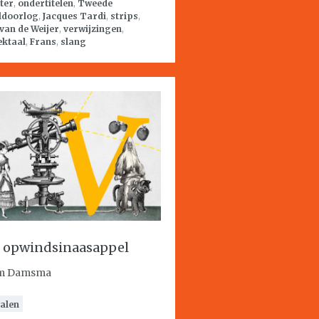
ter
,
ondertitelen
,
Tweede
ldoorlog
,
Jacques Tardi
,
strips
,
van de Weijer
,
verwijzingen
,
ektaal
,
Frans
,
slang
 opwindsinaasappel
m Damsma
alen