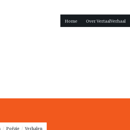
Home
Over VertaalVerhaal
n
/
Poëzie
/
Verhalen