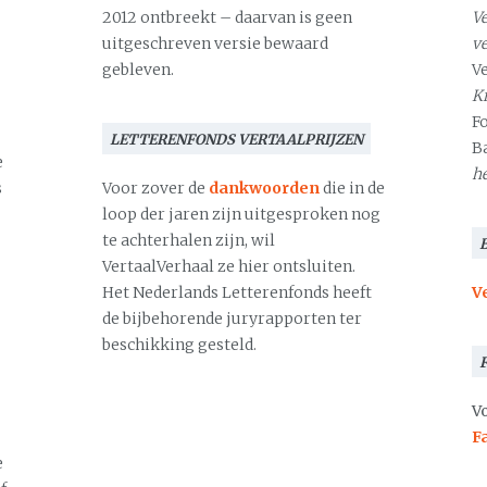
2012 ontbreekt – daarvan is geen
Ve
uitgeschreven versie bewaard
v
gebleven.
V
Kr
F
LETTERENFONDS VERTAALPRIJZEN
B
e
h
s
Voor zover de
dankwoorden
die in de
loop der jaren zijn uitgesproken nog
te achterhalen zijn, wil
VertaalVerhaal ze hier ontsluiten.
Het Nederlands Letterenfonds heeft
V
de bijbehorende juryrapporten ter
beschikking gesteld.
Vo
F
e