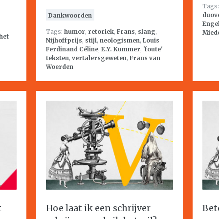
Tags
duov
Dankwoorden
Enge
Tags:
humor
,
retoriek
,
Frans
,
slang
,
Mied
het
Nijhoffprijs
,
stijl
,
neologismen
,
Louis
Ferdinand Céline
,
E.Y. Kummer
,
'foute'
teksten
,
vertalersgeweten
,
Frans van
Woerden
t
Hoe laat ik een schrijver
Bet