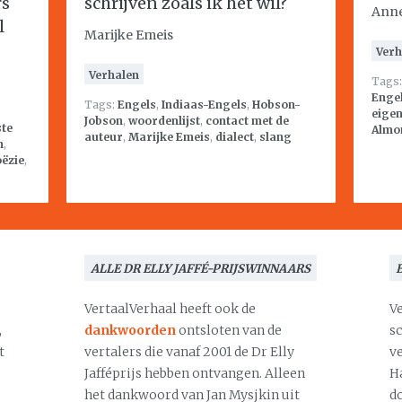
rs
schrijven zoals ik het wil?
Anne
l
Marijke Emeis
Verh
Verhalen
Tags
Enge
Tags:
Engels
,
Indiaas-Engels
,
Hobson-
eige
Jobson
,
woordenlijst
,
contact met de
te
Almo
auteur
,
Marijke Emeis
,
dialect
,
slang
n
,
oëzie
,
ALLE DR ELLY JAFFÉ-PRIJSWINNAARS
VertaalVerhaal heeft ook de
V
,
dankwoorden
ontsloten van de
s
t
vertalers die vanaf 2001 de Dr Elly
v
Jafféprijs hebben ontvangen. Alleen
H
het dankwoord van Jan Mysjkin uit
d