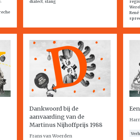
k
,
dialect
,
slang
regis
Were
reche
René 
spre
Dankwoord bij de
Een
aanvaarding van de
Har
Martinus Nijhoffprijs 1988
Verh
Frans van Woerden