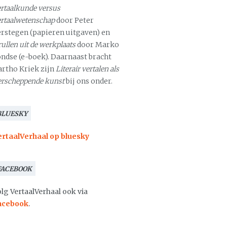
rtaalkunde versus
ertaalwetenschap
door Peter
erstegen (papieren uitgaven) en
ullen uit de werkplaats
door Marko
ondse (e-boek). Daarnaast bracht
artho Kriek zijn
Literair vertalen als
erscheppende kunst
bij ons onder.
BLUESKY
ertaalVerhaal op bluesky
FACEBOOK
lg VertaalVerhaal ook via
acebook
.