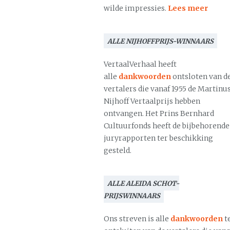
wilde impressies.
Lees meer
ALLE NIJHOFFPRIJS-WINNAARS
VertaalVerhaal heeft
alle
dankwoorden
ontsloten van d
vertalers die vanaf 1955 de Martinu
Nijhoff Vertaalprijs hebben
ontvangen. Het Prins Bernhard
Cultuurfonds heeft de bijbehorende
juryrapporten ter beschikking
gesteld.
ALLE ALEIDA SCHOT-
PRIJSWINNAARS
Ons streven is alle
dankwoorden
t