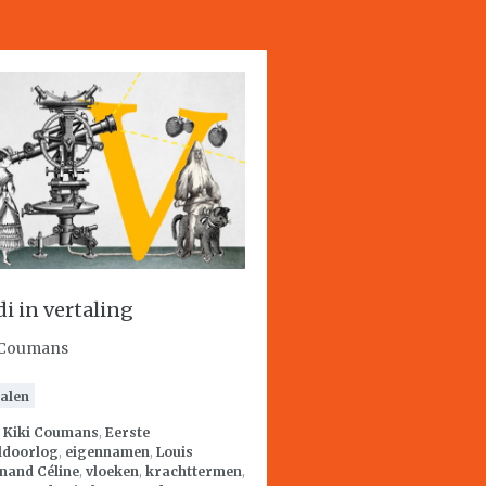
di in vertaling
 Coumans
alen
:
Kiki Coumans
,
Eerste
ldoorlog
,
eigennamen
,
Louis
nand Céline
,
vloeken
,
krachttermen
,