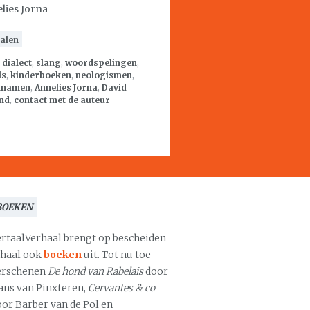
lies Jorna
alen
:
dialect
,
slang
,
woordspelingen
,
ls
,
kinderboeken
,
neologismen
,
nnamen
,
Annelies Jorna
,
David
nd
,
contact met de auteur
BOEKEN
ertaalVerhaal brengt op bescheiden
chaal ook
boeken
uit. Tot nu toe
erschenen
De hond van Rabelais
door
ans van Pinxteren,
Cervantes & co
oor Barber van de Pol en