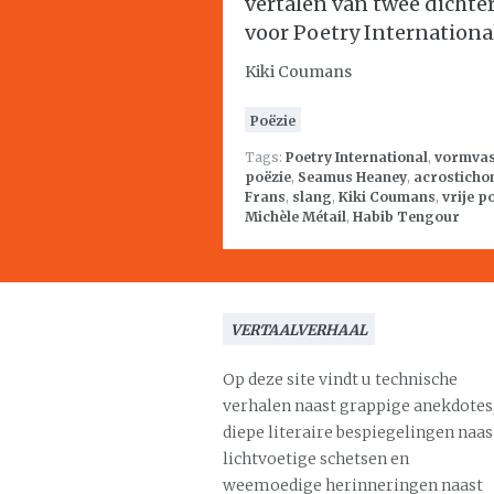
vertalen van twee dichte
voor Poetry Internationa
Kiki Coumans
Poëzie
Tags:
Poetry International
,
vormvas
poëzie
,
Seamus Heaney
,
acrosticho
Frans
,
slang
,
Kiki Coumans
,
vrije p
Michèle Métail
,
Habib Tengour
VERTAALVERHAAL
Op deze site vindt u technische
verhalen naast grappige anekdotes
diepe literaire bespiegelingen naas
lichtvoetige schetsen en
weemoedige herinneringen naast