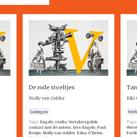
De rode stoeltjes
Tar
Molly van Gelder
Kiki
Lezingen
Verh
Tags:
Engels
,
realia
,
Vertalersgeluk
,
Tags
contact met de auteur
,
Iers-Engels
,
Paul
Were
Bruijn
,
Molly van Gelder
,
Edna O'Brien
,
Ferdi