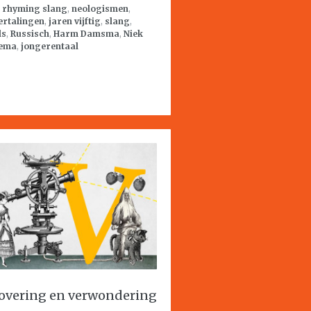
:
rhyming slang
,
neologismen
,
ertalingen
,
jaren vijftig
,
slang
,
ls
,
Russisch
,
Harm Damsma
,
Niek
ema
,
jongerentaal
overing en verwondering