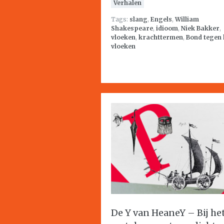
Verhalen
Tags:
slang
,
Engels
,
William
Shakespeare
,
idioom
,
Niek Bakker
,
vloeken
,
krachttermen
,
Bond tegen 
vloeken
De Y van HeaneY – Bij he