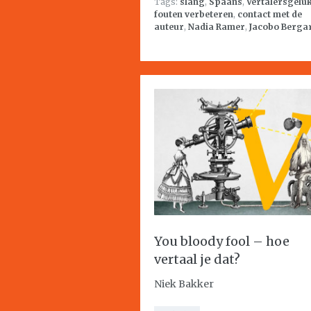
Tags:
slang
,
Spaans
,
Vertalersgelu
fouten verbeteren
,
contact met de
auteur
,
Nadia Ramer
,
Jacobo Berga
You bloody fool – hoe
vertaal je dat?
Niek Bakker