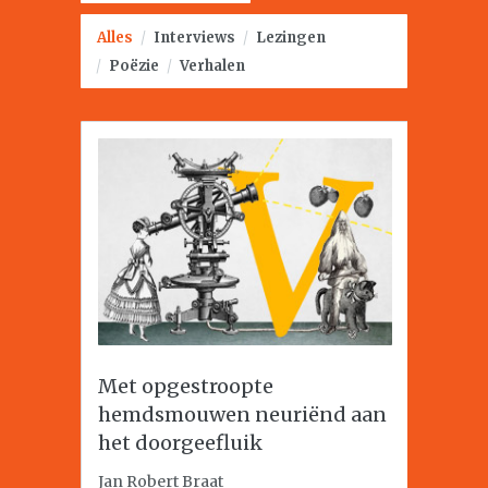
Alles
/
Interviews
/
Lezingen
/
Poëzie
/
Verhalen
Met opgestroopte
hemdsmouwen neuriënd aan
het doorgeefluik
Jan Robert Braat