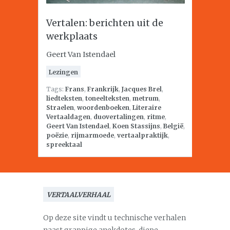
Vertalen: berichten uit de
werkplaats
Geert Van Istendael
Lezingen
Tags:
Frans
,
Frankrijk
,
Jacques Brel
,
liedteksten
,
toneelteksten
,
metrum
,
Straelen
,
woordenboeken
,
Literaire
Vertaaldagen
,
duovertalingen
,
ritme
,
Geert Van Istendael
,
Koen Stassijns
,
België
,
poëzie
,
rijmarmoede
,
vertaalpraktijk
,
spreektaal
VERTAALVERHAAL
Op deze site vindt u technische verhalen