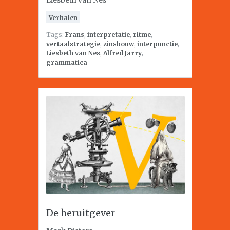
Liesbeth van Nes
Verhalen
Tags:
Frans
,
interpretatie
,
ritme
,
vertaalstrategie
,
zinsbouw
,
interpunctie
,
Liesbeth van Nes
,
Alfred Jarry
,
grammatica
De heruitgever