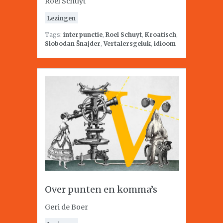
Roel Schuyt
Lezingen
Tags:
interpunctie
,
Roel Schuyt
,
Kroatisch
,
Slobodan Šnajder
,
Vertalersgeluk
,
idioom
Over punten en komma’s
Geri de Boer