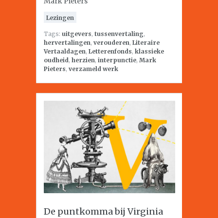
Mark Pieters
Lezingen
Tags:
uitgevers
,
tussenvertaling
,
hervertalingen
,
verouderen
,
Literaire
Vertaaldagen
,
Letterenfonds
,
klassieke
oudheid
,
herzien
,
interpunctie
,
Mark
Pieters
,
verzameld werk
De puntkomma bij Virginia