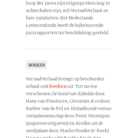
loop der jaren zijn uitgesproken nog te
achterhalen zijn, wil VertaalVerhaal ze
hier ontsluiten. Het Nederlands
Letterenfonds heeft de bijbehorende
juryrapporten ter beschikking gesteld.
BOEKEN
VertaalVerhaal brengt op bescheiden
schaal ook
boeken
uit. Tot nu toe
verschenen
De hond van Rabelais
door
Hans van Pinxteren,
Cervantes & co
door
Barber van de Pol en
Vertaalkunde versus
vertaalwetenschap
door Peter Verstegen
(papieren uitgaven) en
Krullen uit de
werkplaats
door Marko Fondse (e-boek).