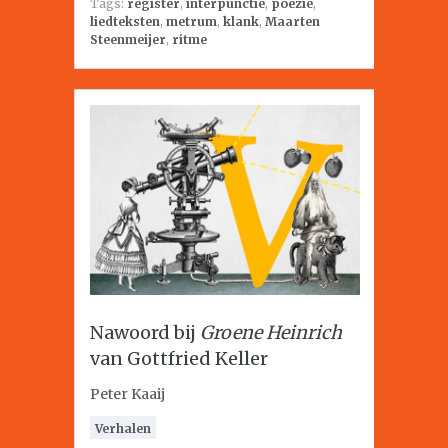
Tags:
register
,
interpunctie
,
poëzie
,
liedteksten
,
metrum
,
klank
,
Maarten
Steenmeijer
,
ritme
Nawoord bij
Groene Heinrich
van Gottfried Keller
Peter Kaaij
Verhalen